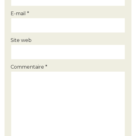
a
E-mail
*
ti
v
e
Site web
:
Commentaire
*