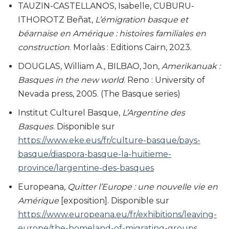
TAUZIN-CASTELLANOS, Isabelle, CUBURU-
ITHOROTZ Beñat,
L’émigration basque et
béarnaise en Amérique : histoires familiales en
construction
. Morlaàs : Editions Cairn, 2023.
DOUGLAS, William A., BILBAO, Jon,
Amerikanuak :
Basques in the new world
. Reno : University of
Nevada press, 2005. (The Basque series)
Institut Culturel Basque,
L’Argentine des
Basques
. Disponible sur
https://www.eke.eus/fr/culture-basque/pays-
basque/diaspora-basque-la-huitieme-
province/largentine-des-basques
Europeana,
Quitter l’Europe : une nouvelle vie en
Amérique
[exposition]. Disponible sur
https://www.europeana.eu/fr/exhibitions/leaving-
europe/the-homeland-of-migrating-groups