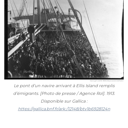
Le pont d’un navire arrivant à Ellis Island remplis
d’émigrants. [Photo de presse / Agence Rol]. 1913.
Disponible sur Gallica :
https://gallica.bnf.fr/ark:/12148/btv1b6928124n