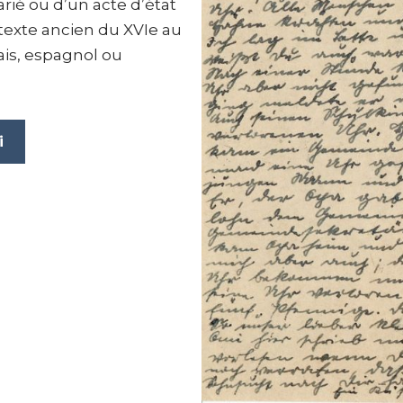
arié ou d’un acte d’état
e texte ancien du XVIe au
lais, espagnol ou
i